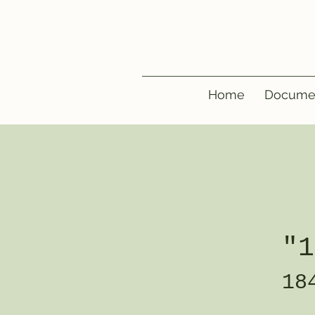
Home
Docume
"1
18