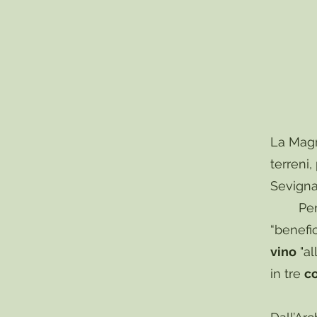
La Magn
terreni,
Sevigna
Per set
“benefi
vino
"al
in tre
co