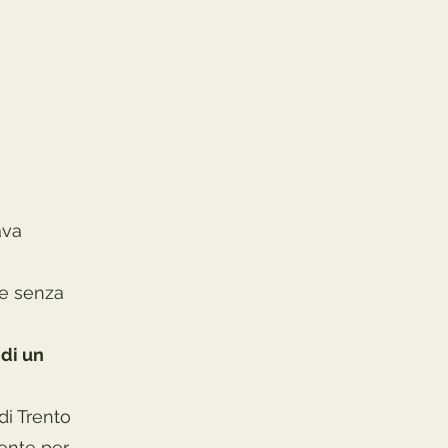
ava
te senza
di un
di Trento
ente per