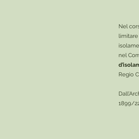
Nel cor
limitare
isolame
nel Com
d’isola
Regio Ca
Dall’Ar
1899/22