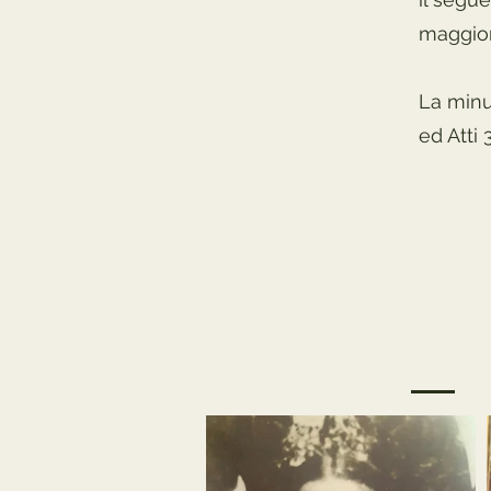
maggior
La minu
ed Atti