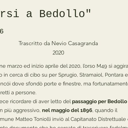
rsi a Bedollo"
6
Trascritto da Nevio Casagranda
2020
marzo ed inizio aprile del 2020, l’orso M49 si aggir
o in cerca di cibo su per Sprugio, Stramaiol, Pontara e
cói dove sfondò porte e finestre, ma fortunatamen
retti a persone.
ece ricordare di aver letto del
passaggio per Bedollo 
 più aggressivo,
nel maggio del 1896
, quando il
une Matteo Toniolli inviò al Capitanato Distrettuale 
ente documento che ho cercato di trascrivere fedelm