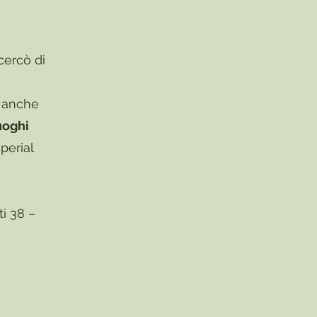
cercò di
, anche
uoghi
perial
ti 38 –