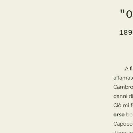
"O
189
A fine 
affamat
Cambron
danni di
Ciò mi f
orso
ben
Capocom
il segu