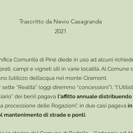
Trascritto da Nevio Casagranda
2021
ifica Comunità di Piné diede in uso ad alcuni richiede
 prati, campi e vigneti siti in varie località. Al Comune d
no l’utilizzo dell’acqua nel monte Ciramont.
te “Realità” (oggi diremmo “concessioni”), "l'Utilista"
ciario” dei beni) pagava
l'affitto annuale distribuendo
la processione delle Rogazioni", in due casi pagava
in
l mantenimento di strade e ponti.