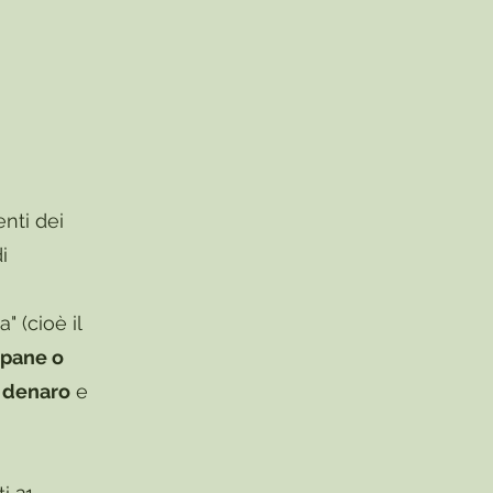
nti dei
i
 (cioè il
 pane o
 denaro
e