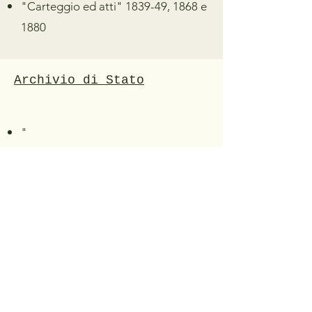
"Carteggio ed atti" 1839-49, 1868 e
1880
Archivio di Stato
"
Tutto il materiale prodotto e presente in questo sito è
di
libera divulgazione
previa citazione del sito
"magnificapine.com" e del nome del o degli autori.
E' gradita una mail di comunicazione dell'utilizzo del
materiale e i suoi scopi.
Magnifica Pinè