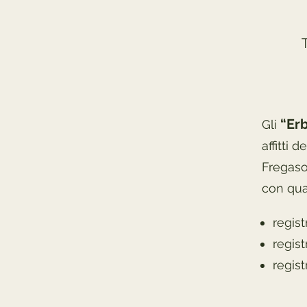
“Er
Gli
affitti 
Fregaso
con qua
regis
regis
regis