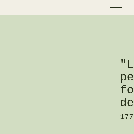
"L
pe
fo
de
177