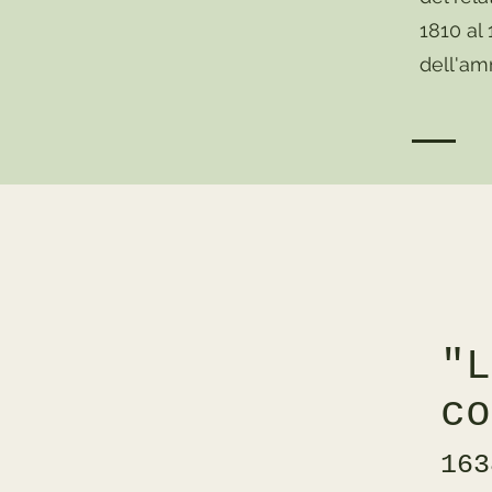
1810 al 
dell'am
"
co
163