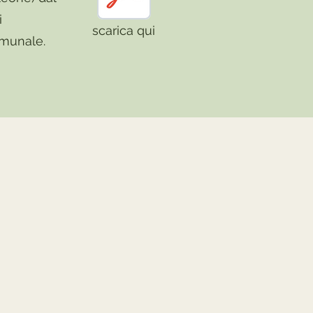
i
scarica qui
omunale.