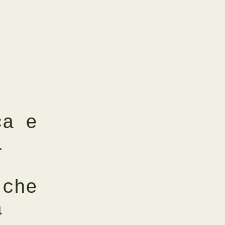
ca e
i
 che
a