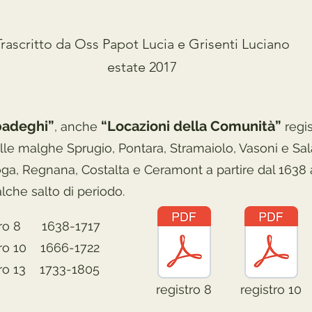
Trascritto da Oss Papot Lucia e Grisenti Luciano
estate 2017
badeghi”
“Locazioni della Comunità”
, anche
regis
delle malghe Sprugio, Pontara, Stramaiolo, Vasoni e Sal
ga, Regnana, Costalta e Ceramont a partire dal 1638 
lche salto di periodo.
tro 8 1638-1717
tro 10 1666-1722
tro 13 1733-1805
registro 8
registro 10