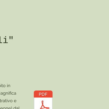
li"
to in
Magnifica
trativo e
leone) dal