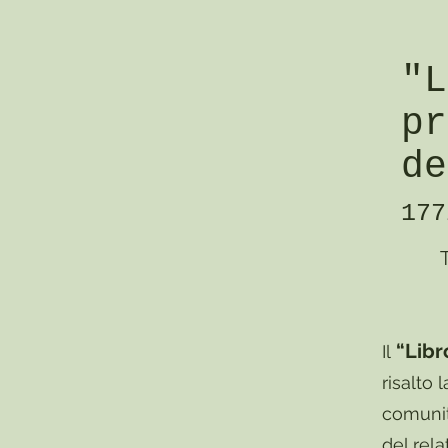
"L
pr
de
177
“Libr
Il
risalto 
comunità
del rela