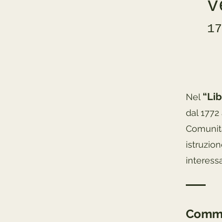
v
17
“Lib
Nel
dal 1772
Comunità
istruzio
interessa
Comm