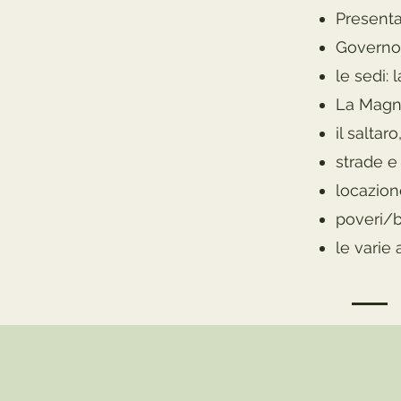
Presenta
Governo
le sedi: 
La Magni
il saltar
strade e
locazion
poveri/b
le varie