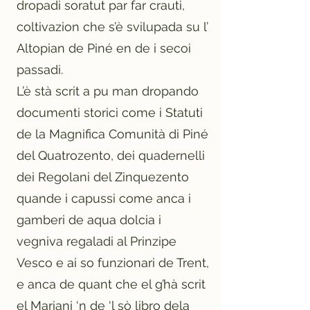
dropadi soratut par far crauti,
coltivazion che s’è svilupada su l’
Altopian de Piné en de i secoi
passadi.
L’è stà scrit a pu man dropando
documenti storici come i Statuti
de la Magnifica Comunità di Piné
del Quatrozento, dei quadernelli
dei Regolani del Zinquezento
quande i capussi come anca i
gamberi de aqua dolcia i
vegniva regaladi al Prinzipe
Vesco e ai so funzionari de Trent,
e anca de quant che el g’hà scrit
el Mariani ‘n de ‘l sò libro dela