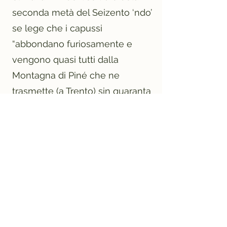
seconda metà del Seizento ‘ndo’
se lege che i capussi
“abbondano furiosamente e
vengono quasi tutti dalla
Montagna di Piné che ne
trasmette (a Trento) sin quaranta
Carri alla volta”.
Dopo g’avén dati importanti che
vèn da l’archivio comunal de
Bedol del periodo de l’Otozento.
Da arquanti autori gh’è stà binà
ensèma, su sto argoment, en
poche de testimonianze en fin
pù o men ai ani Sessanta del