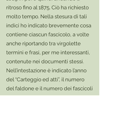
ritroso fino al 1875. Ciò ha richiesto
molto tempo. Nella stesura di tali
indici ho indicato brevemente cosa
contiene ciascun fascicolo, a volte
anche riportando tra virgolette
termini e frasi, per me interessanti,
contenute nei documenti stessi.
Nell’intestazione è indicato l’anno
del “Carteggio ed atti”, il numero
del faldone e il numero dei fascicoli
contenuti; segue in forma di tabella
l’elenco dei fascicoli con indicato,
nella seconda colonna, l’oggetto
trattato da ciascuno.
L’Archivio contiene vari